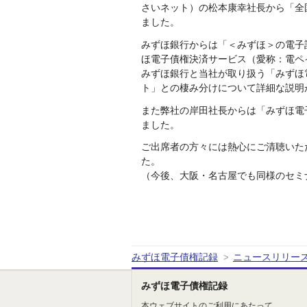
さいネット）の松本康幸社長から「全
ました。
みずほ銀行からは「＜みずほ＞の電子
ほ電子債権決済サービス（愛称：電ペ
みずほ銀行と当社が取り扱う「みずほ電
ト」との棲み分けについて詳細な説明
また弊社の岸田社長からは「みずほ電
ました。
ご出席者の方々には熱心にご清聴いた
た。
（今後、大阪・名古屋でも同様のセミ
みずほ電子債権記録
ニュースリリー
>
みずほ電子債権記録
本ウェブサイトのご利用にあたって