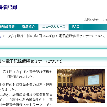
お問い合せ
サ
ス
みずほ銀行主催の第1回＜みずほ＞電子記録債権セミナーについて
>
ほ＞電子記録債権セミナーについて
催の「第１回＜みずほ＞電子記録債権セ
）にて開催されました。
ト銀行のお取引先企業の財務・経理
ありました。
に続き、経済産業省経済産業政策局
て」、弁護士仁科秀隆先生から「電
社全銀電子債権ネットワーク（でん